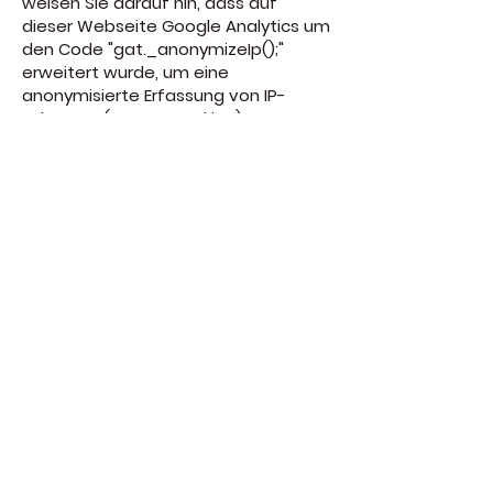
weisen Sie darauf hin, dass auf
dieser Webseite Google Analytics um
den Code "gat._anonymizeIp();"
erweitert wurde, um eine
anonymisierte Erfassung von IP-
Adressen (sog. IP-Masking) zu
gewährleisten."
Unsere Anwendung "FrédARico RIDE"
für die Meta Quest 3 schafft
fantasievolle Erlebniswelten, die sich
sanft über die reale Umgebung
legen und Kindern in
herausfordernden Momenten ein
Gefühl von Sicherheit, Ruhe und
Neugier vermitteln. Ob in Kliniken, im
Rettungswagen oder in
therapeutischen Einrichtungen – die
App kann dazu beitragen,
Stresssituationen spielerisch zu
entschärfen und den Fokus auf
positive Eindrücke zu lenken.